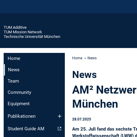
TUM.Additive
TUM Mission Network
Technische Universität München
Home
Home
News
News
News
Team
AM² Netzwerk
Community
München
Equipment
Publikationen
28.07.2025
Student Guide AM
Am 25. Juli fand das sechste T
Werkstoffwissenschaft (LWW) de