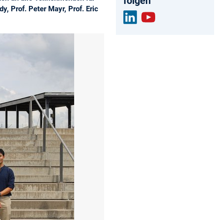
folgen
y, Prof. Peter Mayr, Prof. Eric
Link
You
edIn
tub
e